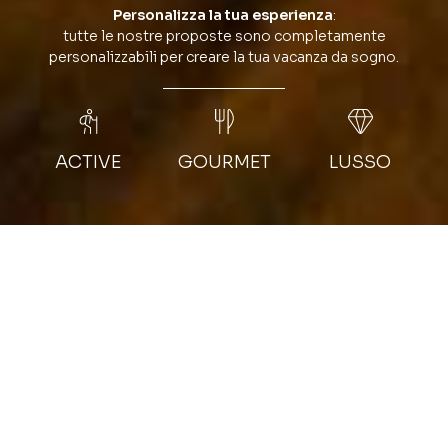
Personalizza la tua esperienza
:
tutte le nostre proposte sono completamente
personalizzabili per creare la tua vacanza da sogno.
ACTIVE
GOURMET
LUSSO
NOTTI
GUIDA
1 notte
Guida privata
STAGIONE
DIFFICOLTÀ