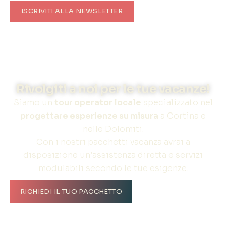
ISCRIVITI ALLA NEWSLETTER
Rivolgiti a noi per le tue vacanze!
Siamo un
tour operator locale
specializzato nel
progettare esperienze su misura
a Cortina e
nelle Dolomiti.
Con i nostri pacchetti vacanza avrai a
disposizione un’assistenza diretta e servizi
modulabili secondo le tue esigenze.
RICHIEDI IL TUO PACCHETTO