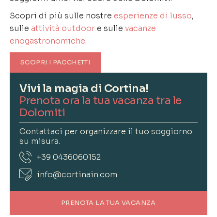
Scopri di più sulle nostre
esperienze di lusso
,
sulle
attività outdoor
e sulle
vacanze
enogastronomiche
.
SCOPRI I PACCHETTI
Vivi la magia di Cortina!
Prenota ora la tua vacanza tra le
Dolomiti
Contattaci per organizzare il tuo soggiorno
su misura.
+39 0436060152
info@cortinain.com
PRENOTA LA TUA VACANZA