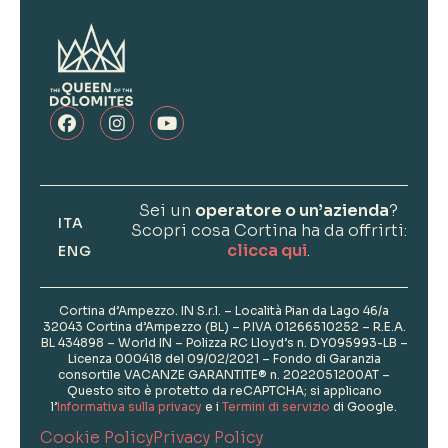
Sei un
operatore o un’azienda
?
ITA
Scopri cosa Cortina ha da offrirti:
clicca qui
.
ENG
Cortina d’Ampezzo. IN S.r.l. – Località Pian da Lago 46/a
32043 Cortina d’Ampezzo (BL) – P.IVA 01266510252 – R.E.A.
BL 434898 – World IN – Polizza RC Lloyd’s n. DY095993-LB –
Licenza 000418 del 09/02/2021 – Fondo di Garanzia
consortile VACANZE GARANTITE® n. 2022051200AT –
Questo sito è protetto da reCAPTCHA; si applicano
l’
Informativa sulla privacy
e i
Termini di servizio
di Google.
Cookie Policy
Privacy Policy