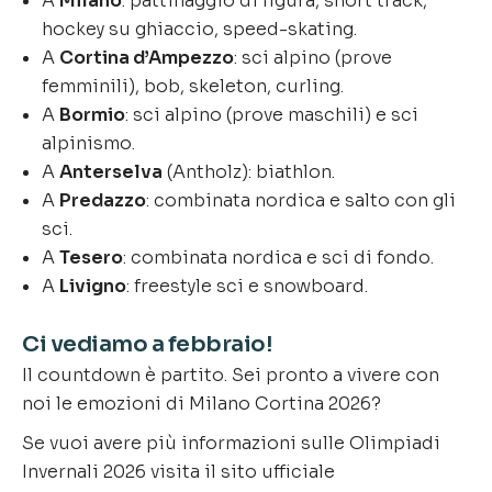
A
Milano
: pattinaggio di figura, short track,
hockey su ghiaccio, speed-skating.
A
Cortina d’Ampezzo
: sci alpino (prove
femminili), bob, skeleton, curling.
A
Bormio
: sci alpino (prove maschili) e sci
alpinismo.
A
Anterselva
(Antholz): biathlon.
A
Predazzo
: combinata nordica e salto con gli
sci.
A
Tesero
: combinata nordica e sci di fondo.
A
Livigno
: freestyle sci e snowboard.
Ci vediamo a febbraio!
Il countdown è partito. Sei pronto a vivere con
noi le emozioni di Milano Cortina 2026?
Se vuoi avere più informazioni sulle Olimpiadi
Invernali 2026 visita il sito ufficiale