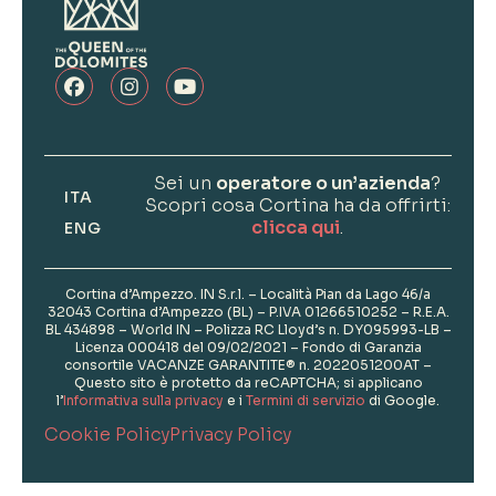
Sei un
operatore o un’azienda
?
ITA
Scopri cosa Cortina ha da offrirti:
clicca qui
.
ENG
Cortina d’Ampezzo. IN S.r.l. – Località Pian da Lago 46/a
32043 Cortina d’Ampezzo (BL) – P.IVA 01266510252 – R.E.A.
BL 434898 – World IN – Polizza RC Lloyd’s n. DY095993-LB –
Licenza 000418 del 09/02/2021 – Fondo di Garanzia
consortile VACANZE GARANTITE® n. 2022051200AT –
Questo sito è protetto da reCAPTCHA; si applicano
l’
Informativa sulla privacy
e i
Termini di servizio
di Google.
Cookie Policy
Privacy Policy