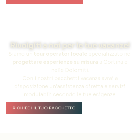
Rivolgiti a noi per le tue vacanze!
Siamo un
tour operator locale
specializzato nel
progettare esperienze su misura
a Cortina e
nelle Dolomiti.
Con i nostri pacchetti vacanza avrai a
disposizione un’assistenza diretta e servizi
modulabili secondo le tue esigenze.
RICHIEDI IL TUO PACCHETTO