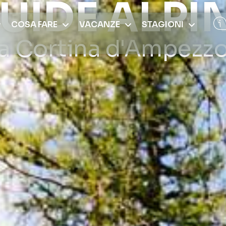
UIDE ALPI
COSA FARE
VACANZE
STAGIONI
a Cortina d'Ampezz