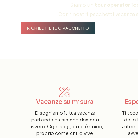
Siamo un
tour operator lo
Con i nostri pacchetti vacanza 
RICHIEDI IL TUO PACCHETTO
Vacanze su misura
Espe
Disegniamo la tua vacanza
Ti acc
partendo da ciò che desideri
delle
davvero. Ogni soggiorno è unico,
autent
proprio come chi lo vive.
avve