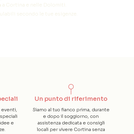
a
a Cortina e nelle Dolomiti.
ulabili secondo le tue esigenze.
eciali
Un punto di riferimento
 eventi,
Siamo al tuo fianco prima, durante
speciali
e dopo il soggiorno, con
idee e
assistenza dedicata e consigli
ze.
locali per vivere Cortina senza