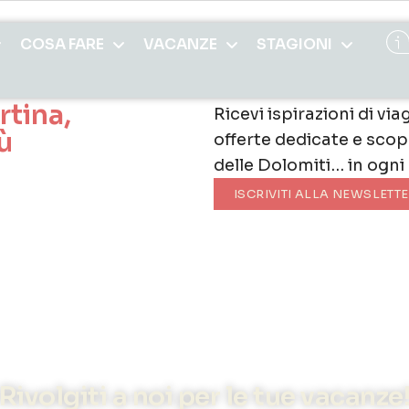
COSA FARE
VACANZE
STAGIONI
rtina,
Ricevi ispirazioni di via
ù
offerte dedicate e scopr
delle Dolomiti… in ogni
ISCRIVITI ALLA NEWSLETT
Rivolgiti a noi per le tue vacanze