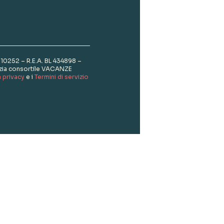
510252 – R.E.A. BL 434898 –
nzia consortile VACANZE
a privacy
e i
Termini di servizio