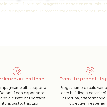
cale
specializzato nel
progettare esperienze su misur
avrai a disposizione un’assistenza diretta e servizi mod
rienze autentiche
Eventi e progetti sp
ompagniamo alla scoperta
Progettiamo e realizziamo
 Dolomiti con esperienze
team building e occasioni 
iche e curate nei dettagli:
a Cortina, trasformando 
ntura, gusto, tradizioni.
obiettivi in esperien