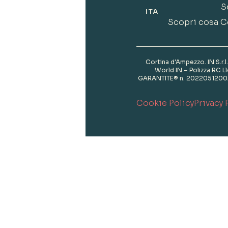
S
ITA
Scopri cosa Co
Cortina d’Ampezzo. IN S.r.
World IN – Polizza RC 
GARANTITE® n. 2022051200AT 
Cookie Policy
Privacy 