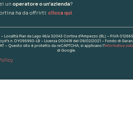
ei un
operatore o un’azienda
?
rtina ha da offrirti:
clicca qui
.
l. – Località Pian da Lago 46/a 32043 Cortina d’Ampezzo (BL) – P.IVA 01266
Lloyd’s n. DY095993-LB – Licenza 000418 del 09/02/2021 – Fondo di Gara
– Questo sito è protetto da reCAPTCHA; si applicano l’
Informativa sull
di Google.
Policy
Informazioni
Crediti