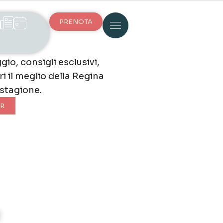
PRENOTA
ggio, consigli esclusivi,
i il meglio della Regina
 stagione.
ER
!