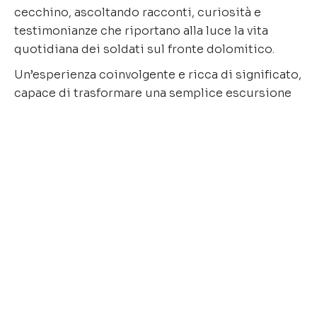
cecchino, ascoltando racconti, curiosità e
testimonianze che riportano alla luce la vita
quotidiana dei soldati sul fronte dolomitico.
Un’esperienza coinvolgente e ricca di significato,
capace di trasformare una semplice escursione
in un autentico viaggio nella memoria.
Informazioni e prenotazioni
Periodo
Disponibile ogni giorno fino a domenica 6
settembre 2026.
Punto di ritrovo
Stazione a monte della Funivia Lagazuoi.
Durata
Circa 1 ora e 30 minuti.
Orari delle visite su prenotazione